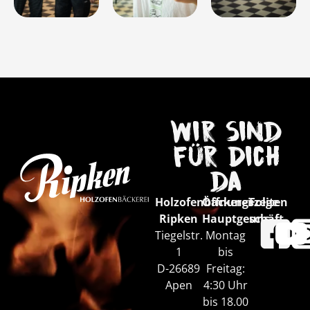
Wir sind
für Dich
da
Holzofenbäckerei
Öffnungszeiten
Folge
Ripken
Hauptgeschäft
uns
Tiegelstr.
Montag
1
bis
D-26689
Freitag:
Apen
4:30 Uhr
bis 18.00