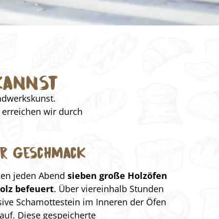
kannst
andwerkskunst.
erreichen wir durch
hr Geschmack
den jeden Abend
sieben große Holzöfen
olz
befeuert
. Über viereinhalb Stunden
sive Schamottestein im Inneren der Öfen
auf. Diese gespeicherte