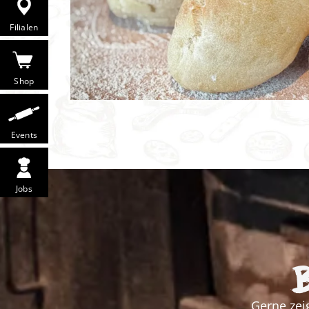
Filialen
Shop
Events
Jobs
B
Gerne zei