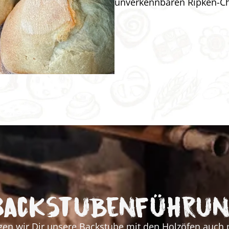
unverkennbaren Ripken-Cha
ackstuben­führu
gen wir Dir unsere Backstube mit den Holzöfen auch 