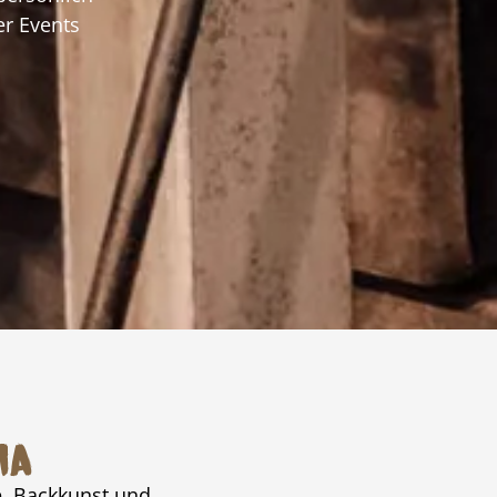
er Events
ia
e, Backkunst und