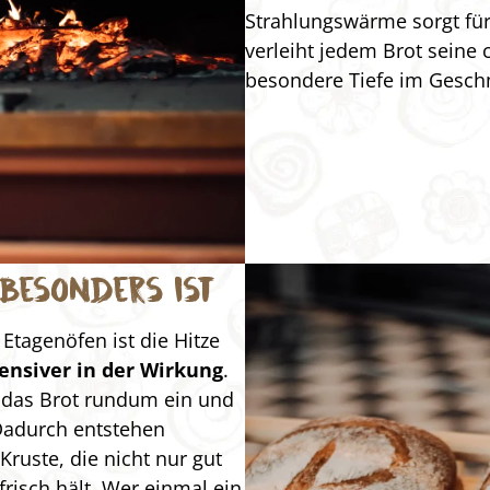
Strahlungswärme sorgt für
verleiht jedem Brot seine 
besondere Tiefe im Gesch
besonders ist
Etagenöfen ist die Hitze
ensiver in der Wirkung
.
 das Brot rundum ein und
 Dadurch entstehen
uste, die nicht nur gut
risch hält. Wer einmal ein