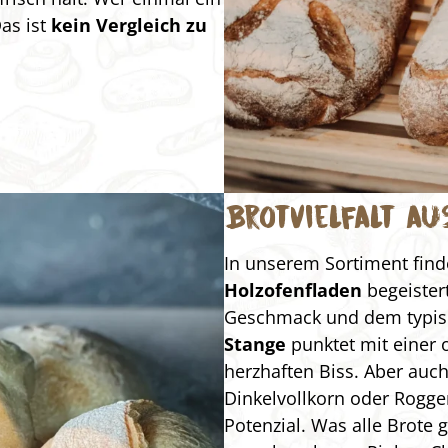
Das ist
kein Vergleich zu
Brotvielfalt a
In unserem Sortiment finde
Holzofenfladen
begeistert
Geschmack und dem typisc
Stange
punktet mit einer 
herzhaften Biss. Aber auch
Dinkelvollkorn oder Roggen
Potenzial. Was alle Brote