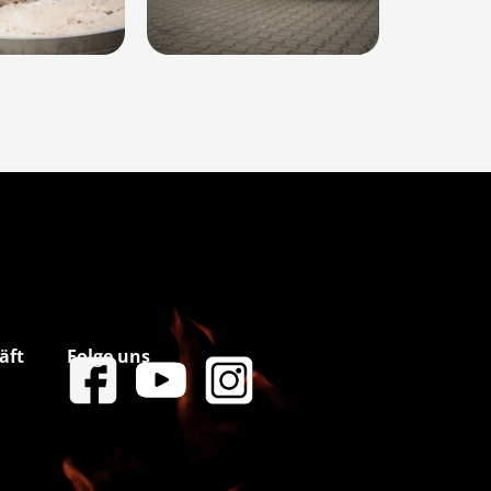
äft
Folge uns