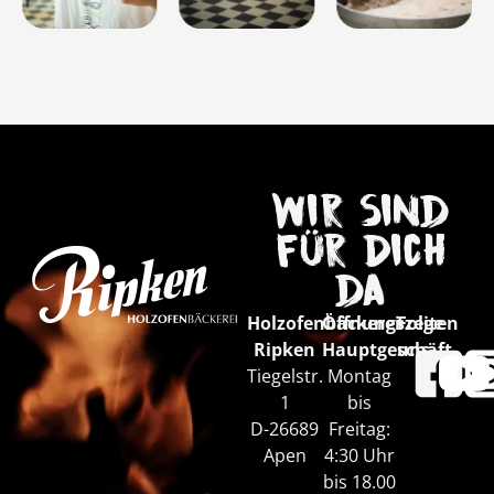
Wir sind
für Dich
da
Holzofenbäckerei
Öffnungszeiten
Folge
Ripken
Hauptgeschäft
uns
Tiegelstr.
Montag
1
bis
D-26689
Freitag:
Apen
4:30 Uhr
bis 18.00